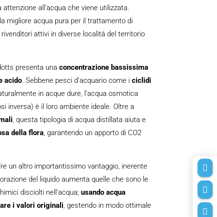
attenzione all’acqua che viene utilizzata.
la migliore acqua pura per il trattamento di
venditori attivi in diverse località del territorio
dotts presenta una
concentrazione bassissima
e acido
. Sebbene pesci d’acquario come i
ciclidi
turalmente in acque dure, l’acqua osmotica
i inversa) è il loro ambiente ideale. Oltre a
imali
, questa tipologia di acqua distillata aiuta e
osa della flora
, garantendo un apporto di CO2
re un altro importantissimo vantaggio, inerente

aporazione del liquido aumenta quelle che sono le

imici disciolti nell’acqua;
usando acqua
nare i valori originali
, gestendo in modo ottimale
