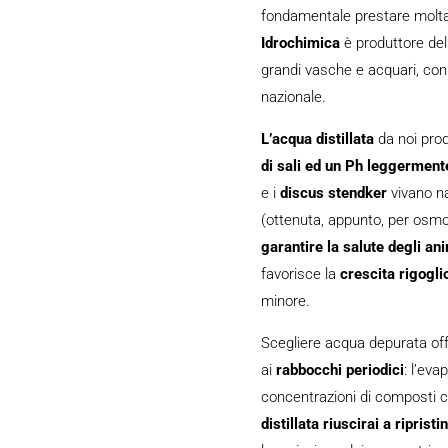
fondamentale prestare molta 
Idrochimica
è produttore del
grandi vasche e acquari, con ri
nazionale.
L’acqua distillata
da noi pro
di sali ed un Ph leggerment
e i
discus stendker
vivano na
(ottenuta, appunto, per osmos
garantire la salute degli an
favorisce la
crescita rigogli
minore.
Scegliere acqua depurata off
ai
rabbocchi periodici
: l’ev
concentrazioni di composti ch
distillata riuscirai a ripristi