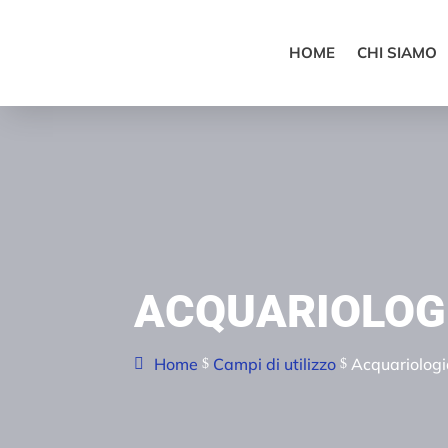
HOME
CHI SIAMO
ACQUARIOLOG
Home
Campi di utilizzo
Acquariolog
$
$